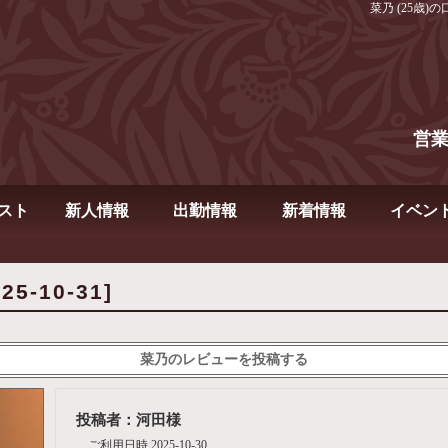
菜乃 (25歳)の
営
スト
新人情報
出勤情報
新着情報
イベン
5-10-31]
菜乃のレビューを投稿する
投稿者：河田様
ご利用日時 2025-10-30