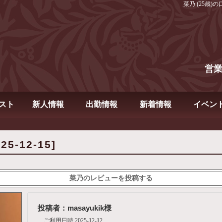
菜乃 (25歳)の
営
スト
新人情報
出勤情報
新着情報
イベン
5-12-15]
菜乃のレビューを投稿する
投稿者：masayukik様
ご利用日時 2025-12-12