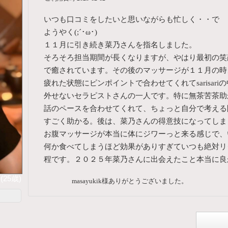
いつも口コミをしたいと思いながらも忙しく・・で
ようやく(;´･ω･)
１１月に引き続き菜乃さんを指名しました。
そろそろ担当期間が長くなりますが、やはり最初の笑
で癒されています。その後のマッサージが１１月の時
疲れた状態にピンポイントで合わせてくれてsarisari
外せないセラピストさんの一人です。特に無茶苦茶助
話のペースを合わせてくれて、ちょっと自分で考える
すごく助かる。後は、菜乃さんの得意技になってしま
お腹マッサージが本当に体にジワーっと来る感じで、
何か食べてしまうほど効果がありすぎていつも絶対リ
程です。２０２５年菜乃さんに出会えたこと本当に良
(25歳)
masayukik様ありがとうございました。