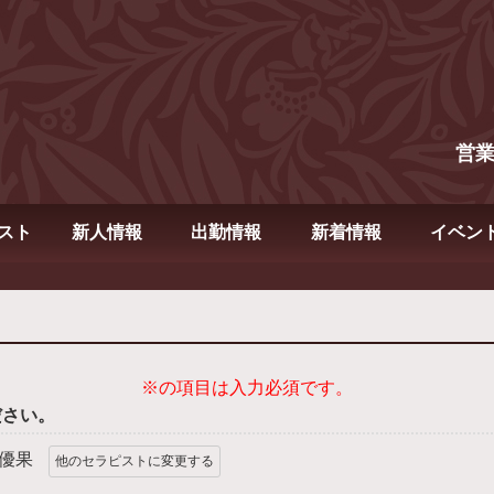
営
スト
新人情報
出勤情報
新着情報
イベン
※の項目は入力必須です。
ださい。
優果
他のセラピストに変更する