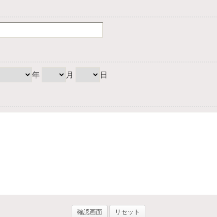
年
月
日